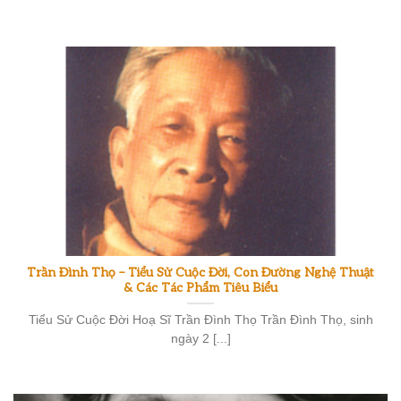
Trần Đình Thọ – Tiểu Sử Cuộc Đời, Con Đường Nghệ Thuật
& Các Tác Phẩm Tiêu Biểu
Tiểu Sử Cuộc Đời Hoạ Sĩ Trần Đình Thọ Trần Đình Thọ, sinh
ngày 2 [...]