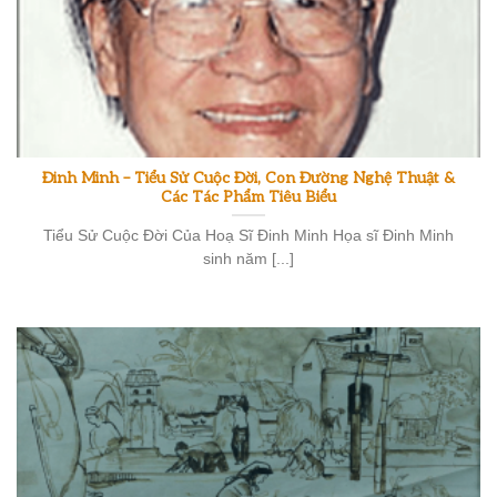
Đinh Minh – Tiểu Sử Cuộc Đời, Con Đường Nghệ Thuật &
Các Tác Phẩm Tiêu Biểu
Tiểu Sử Cuộc Đời Của Hoạ Sĩ Đinh Minh Họa sĩ Đinh Minh
sinh năm [...]