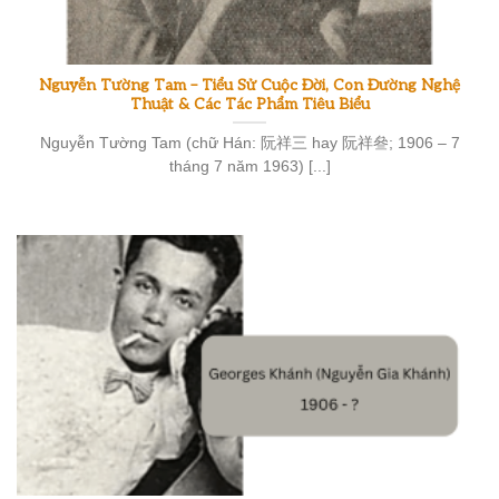
Nguyễn Tường Tam – Tiểu Sử Cuộc Đời, Con Đường Nghệ
Thuật & Các Tác Phẩm Tiêu Biểu
Nguyễn Tường Tam (chữ Hán: 阮祥三 hay 阮祥叄; 1906 – 7
tháng 7 năm 1963) [...]