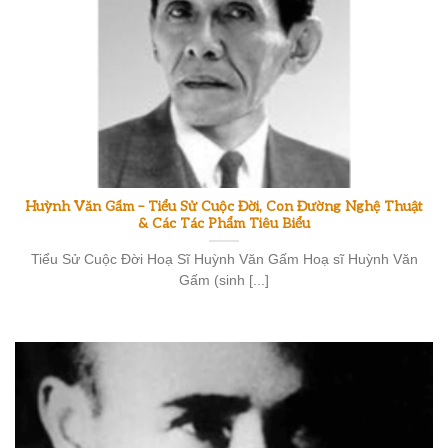
Huỳnh Văn Gấm – Tiểu Sử Cuộc Đời, Con Đường Nghệ Thuật
& Các Tác Phẩm Tiêu Biểu
Tiểu Sử Cuộc Đời Hoạ Sĩ Huỳnh Văn Gấm Hoạ sĩ Huỳnh Văn
Gấm (sinh [...]