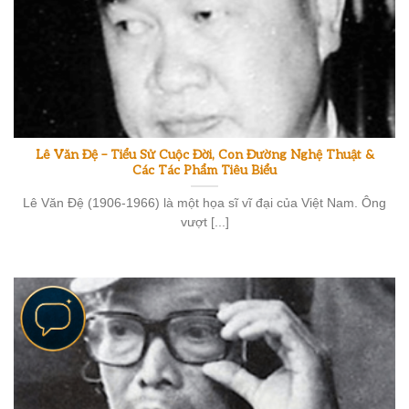
Lê Văn Đệ – Tiểu Sử Cuộc Đời, Con Đường Nghệ Thuật &
Các Tác Phẩm Tiêu Biểu
Lê Văn Đệ (1906-1966) là một họa sĩ vĩ đại của Việt Nam. Ông
vượt [...]