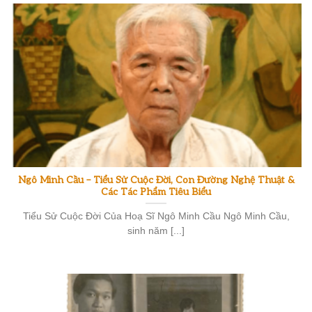
Ngô Minh Cầu – Tiểu Sử Cuộc Đời, Con Đường Nghệ Thuật &
Các Tác Phẩm Tiêu Biểu
Tiểu Sử Cuộc Đời Của Hoạ Sĩ Ngô Minh Cầu Ngô Minh Cầu,
sinh năm [...]