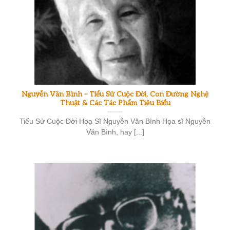
Nguyễn Văn Bình – Tiểu Sử Cuộc Đời, Con Đường Nghệ
Thuật & Các Tác Phẩm Tiêu Biểu
Tiểu Sử Cuộc Đời Hoạ Sĩ Nguyễn Văn Bình Họa sĩ Nguyễn
Văn Bình, hay [...]