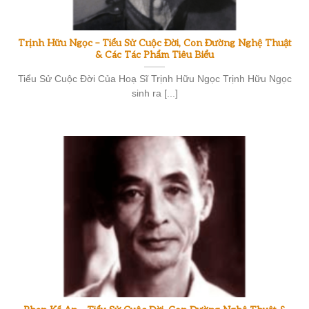
Trịnh Hữu Ngọc – Tiểu Sử Cuộc Đời, Con Đường Nghệ Thuật
& Các Tác Phẩm Tiêu Biểu
Tiểu Sử Cuộc Đời Của Hoạ Sĩ Trịnh Hữu Ngọc Trịnh Hữu Ngọc
sinh ra [...]