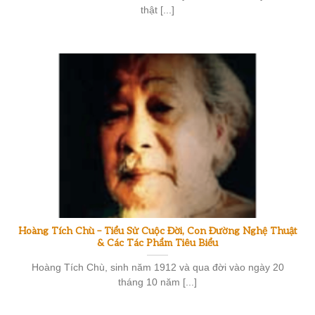
thật [...]
Hoàng Tích Chù – Tiểu Sử Cuộc Đời, Con Đường Nghệ Thuật
& Các Tác Phẩm Tiêu Biểu
Hoàng Tích Chù, sinh năm 1912 và qua đời vào ngày 20
tháng 10 năm [...]