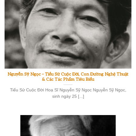
Nguyễn Sỹ Ngọc – Tiểu Sử Cuộc Đời, Con Đường Nghệ Thuật
& Các Tác Phẩm Tiêu Biểu
Tiểu Sử Cuộc Đời Hoạ Sĩ Nguyễn Sỹ Ngọc Nguyễn Sỹ Ngọc,
sinh ngày 25 [...]