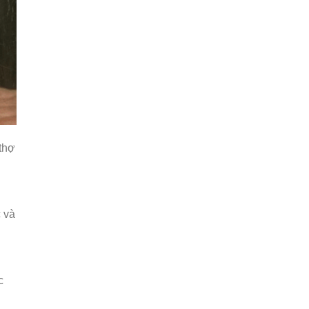
 thợ
c và
.
c