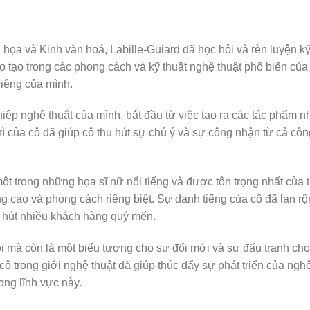
họa và Kinh văn hoá, Labille-Guiard đã học hỏi và rèn luyện k
 tạo trong các phong cách và kỹ thuật nghệ thuật phổ biến của
riêng của mình.
iệp nghệ thuật của mình, bắt đầu từ việc tạo ra các tác phẩm n
rì của cô đã giúp cô thu hút sự chú ý và sự công nhận từ cả côn
ột trong những họa sĩ nữ nổi tiếng và được tôn trọng nhất của 
g cao và phong cách riêng biệt. Sự danh tiếng của cô đã lan r
u hút nhiều khách hàng quý mến.
iỏi mà còn là một biểu tượng cho sự đổi mới và sự đấu tranh ch
 cô trong giới nghệ thuật đã giúp thúc đẩy sự phát triển của ngh
ong lĩnh vực này.