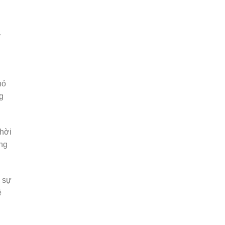
ỹ
hỏ
g
thời
ộng
o sự
ệ