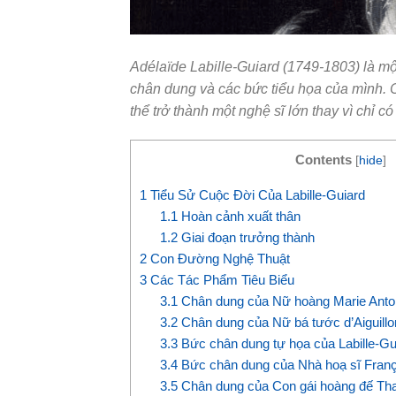
Adélaïde Labille-Guiard (1749-1803) là mộ
chân dung và các bức tiểu họa của mình. C
thể trở thành một nghệ sĩ lớn thay vì chỉ c
Contents
[
hide
]
1
Tiểu Sử Cuộc Đời Của Labille-Guiard
1.1
Hoàn cảnh xuất thân
1.2
Giai đoạn trưởng thành
2
Con Đường Nghệ Thuật
3
Các Tác Phẩm Tiêu Biểu
3.1
Chân dung của Nữ hoàng Marie Antoi
3.2
Chân dung của Nữ bá tước d’Aiguillo
3.3
Bức chân dung tự họa của Labille-Gu
3.4
Bức chân dung của Nhà hoạ sĩ Franç
3.5
Chân dung của Con gái hoàng đế Th