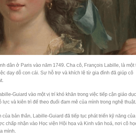
bình dân ở Paris vào năm 1749. Cha cô, François Labille, là một
ệc dạy dỗ con cái. Sự hỗ trợ và khích lệ từ gia đình đã giúp cô
t.
bille-Guiard vào một vị trí khó khăn trong việc tiếp cận giáo dụ
 lực và kiên trì để theo đuổi đam mê của mình trong nghệ thuật
 của bản thân, Labille-Guiard đã tiếp tục phát triển kỹ năng của
ược chấp nhận vào Học viện Hội họa và Kinh văn hoá, nơi cô họ
ủa mình.