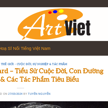
Hoạ Sĩ Nổi Tiếng Việt Nam
 THẾ GIỚI - CUỘC ĐỜI, SỰ NGHIỆP & TÁC PHẨM
iard – Tiểu Sử Cuộc Đời, Con Đường
& Các Tác Phẩm Tiêu Biểu
ED ON
27/03/2024
BY
TUYỂN NGUYỄN