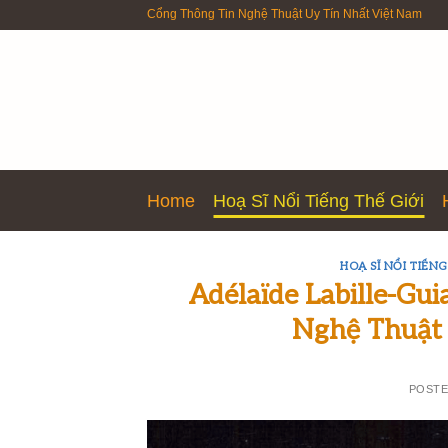
Skip
Cổng Thông Tin Nghệ Thuật Uy Tín Nhất Việt Nam
to
content
Home
Hoạ Sĩ Nổi Tiếng Thế Giới
HOẠ SĨ NỔI TIẾNG
Adélaïde Labille-Gu
Nghệ Thuật 
POST