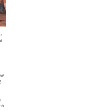
o
át
ghệ
ô
g
ánh