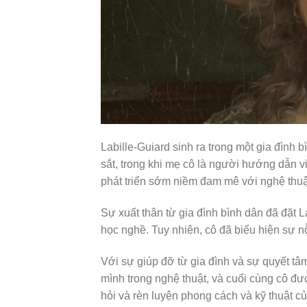
Labille-Guiard sinh ra trong một gia đình 
sắt, trong khi mẹ cô là người hướng dẫn vi
phát triển sớm niềm đam mê với nghệ thuậ
Sự xuất thân từ gia đình bình dân đã đặt La
học nghề. Tuy nhiên, cô đã biểu hiện sự nỗ
Với sự giúp đỡ từ gia đình và sự quyết tâm
mình trong nghệ thuật, và cuối cùng cô đ
hỏi và rèn luyện phong cách và kỹ thuật c