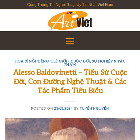
Skip
Cổng Thông Tin Nghệ Thuật Uy Tín Nhất Việt Nam
to
content
HOẠ SĨ NỔI TIẾNG THẾ GIỚI - CUỘC ĐỜI, SỰ NGHIỆP & TÁC
PHẨM
Alesso Baldovinetti – Tiểu Sử Cuộc
Đời, Con Đường Nghệ Thuật & Các
Tác Phẩm Tiêu Biểu
POSTED ON
23/05/2024
BY
TUYỂN NGUYỄN