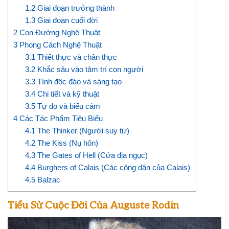
1.2
Giai đoạn trưởng thành
1.3
Giai đoạn cuối đời
2
Con Đường Nghệ Thuật
3
Phong Cách Nghệ Thuật
3.1
Thiết thực và chân thực
3.2
Khắc sâu vào tâm trí con người
3.3
Tính độc đáo và sáng tạo
3.4
Chi tiết và kỹ thuật
3.5
Tự do và biểu cảm
4
Các Tác Phẩm Tiêu Biểu
4.1
The Thinker (Người suy tư)
4.2
The Kiss (Nụ hôn)
4.3
The Gates of Hell (Cửa địa ngục)
4.4
Burghers of Calais (Các công dân của Calais)
4.5
Balzac
Tiểu Sử Cuộc Đời Của Auguste Rodin