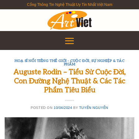
Skip
Cổng Thông Tin Nghệ Thuật Uy Tín Nhất Việt Nam
to
content
HOẠ SĨ NỔI TIẾNG THẾ GIỚI - CUỘC ĐỜI, SỰ NGHIỆP & TÁC
PHẨM
Auguste Rodin – Tiểu Sử Cuộc Đời,
Con Đường Nghệ Thuật & Các Tác
Phẩm Tiêu Biểu
POSTED ON
10/04/2024
BY
TUYỂN NGUYỄN