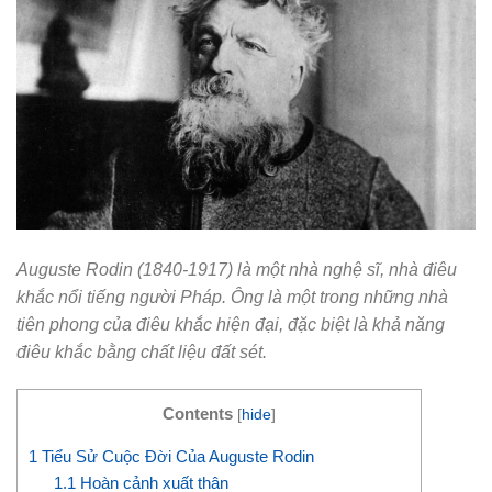
Auguste Rodin (1840-1917) là một nhà nghệ sĩ, nhà điêu
khắc nổi tiếng người Pháp. Ông là một trong những nhà
tiên phong của điêu khắc hiện đại, đặc biệt là khả năng
điêu khắc bằng chất liệu đất sét.
Contents
[
hide
]
1
Tiểu Sử Cuộc Đời Của Auguste Rodin
1.1
Hoàn cảnh xuất thân