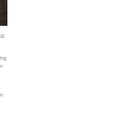
ắt
Ông
âu
âm