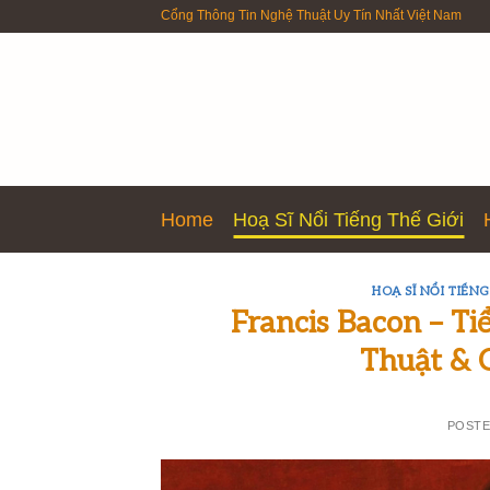
Skip
Cổng Thông Tin Nghệ Thuật Uy Tín Nhất Việt Nam
to
content
Home
Hoạ Sĩ Nổi Tiếng Thế Giới
HOẠ SĨ NỔI TIẾNG
Francis Bacon – T
Thuật & 
POST