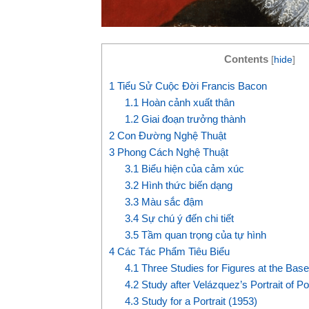
Contents
[
hide
]
1
Tiểu Sử Cuộc Đời Francis Bacon
1.1
Hoàn cảnh xuất thân
1.2
Giai đoạn trưởng thành
2
Con Đường Nghệ Thuật
3
Phong Cách Nghệ Thuật
3.1
Biểu hiện của cảm xúc
3.2
Hình thức biến dạng
3.3
Màu sắc đậm
3.4
Sự chú ý đến chi tiết
3.5
Tầm quan trọng của tự hình
4
Các Tác Phẩm Tiêu Biểu
4.1
Three Studies for Figures at the Base 
4.2
Study after Velázquez’s Portrait of P
4.3
Study for a Portrait (1953)