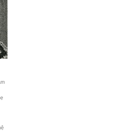
năm
mẹ
hệ