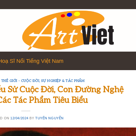
Hoạ Sĩ Nổi Tiếng Việt Nam
 THẾ GIỚI - CUỘC ĐỜI, SỰ NGHIỆP & TÁC PHẨM
iểu Sử Cuộc Đời, Con Đường Nghệ
Các Tác Phẩm Tiêu Biểu
ED ON
12/04/2024
BY
TUYỂN NGUYỄN