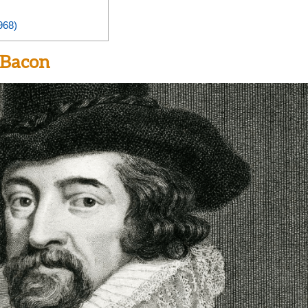
968)
 Bacon