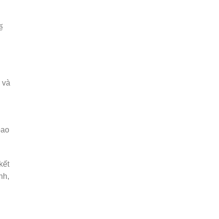
ế
 và
bao
kết
nh,