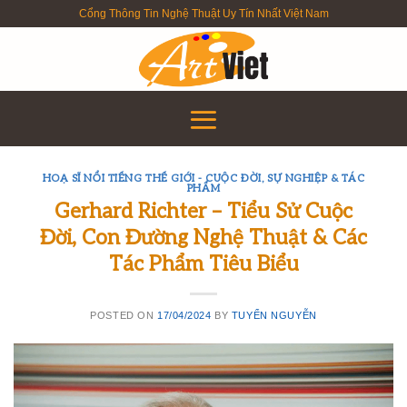
Skip
Cổng Thông Tin Nghệ Thuật Uy Tín Nhất Việt Nam
to
content
HOẠ SĨ NỔI TIẾNG THẾ GIỚI - CUỘC ĐỜI, SỰ NGHIỆP & TÁC
PHẨM
Gerhard Richter – Tiểu Sử Cuộc
Đời, Con Đường Nghệ Thuật & Các
Tác Phẩm Tiêu Biểu
POSTED ON
17/04/2024
BY
TUYỂN NGUYỄN