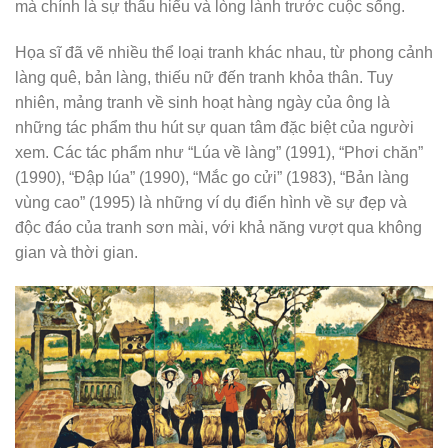
mà chính là sự thấu hiểu và lòng lành trước cuộc sống.
Họa sĩ đã vẽ nhiều thể loại tranh khác nhau, từ phong cảnh
làng quê, bản làng, thiếu nữ đến tranh khỏa thân. Tuy
nhiên, mảng tranh về sinh hoạt hàng ngày của ông là
những tác phẩm thu hút sự quan tâm đặc biệt của người
xem. Các tác phẩm như “Lúa về làng” (1991), “Phơi chăn”
(1990), “Đập lúa” (1990), “Mắc go cửi” (1983), “Bản làng
vùng cao” (1995) là những ví dụ điển hình về sự đẹp và
độc đáo của tranh sơn mài, với khả năng vượt qua không
gian và thời gian.