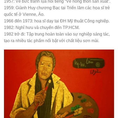
1957: Vẽ bức tranh lụa nổi tiếng “Về nông thôn sản xuất”.
1959: Giành Huy chương Bạc tại Triển lãm các họa sĩ trẻ
quốc tế ở Vienne, Áo.
1966 đến 1973: hoạ sĩ dạy tại ĐH Mỹ thuật Công nghiệp.
1982: Nghỉ hưu và chuyển đến TP.HCM.
1982 trở đi: Tập trung hoàn toàn vào sự nghiệp sáng tác,
tạo ra nhiều tác phẩm nổi bật với chất liệu sơn mài.