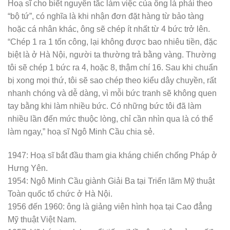
Hoạ sĩ cho biết nguyên tắc làm việc của ông là phải theo
“bộ tứ”, có nghĩa là khi nhận đơn đặt hàng từ bảo tàng
hoặc cá nhân khác, ông sẽ chép ít nhất từ 4 bức trở lên.
“Chép 1 ra 1 tốn công, lại không được bao nhiêu tiền, đặc
biệt là ở Hà Nội, người ta thường trả bằng vàng. Thường
tôi sẽ chép 1 bức ra 4, hoặc 8, thậm chí 16. Sau khi chuẩn
bị xong mọi thứ, tôi sẽ sao chép theo kiểu dây chuyền, rất
nhanh chóng và dễ dàng, vì mỗi bức tranh sẽ không quen
tay bằng khi làm nhiều bức. Có những bức tôi đã làm
nhiều lần đến mức thuộc lòng, chỉ cần nhìn qua là có thể
làm ngay,” hoạ sĩ Ngô Minh Cầu chia sẻ.
1947: Hoạ sĩ bắt đầu tham gia kháng chiến chống Pháp ở
Hưng Yên.
1954: Ngô Minh Cầu giành Giải Ba tại Triển lãm Mỹ thuật
Toàn quốc tổ chức ở Hà Nội.
1956 đến 1960: ông là giảng viên hình họa tại Cao đẳng
Mỹ thuật Việt Nam.