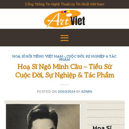
Skip
Cổng Thông Tin Nghệ Thuật Uy Tín Nhất Việt Nam
to
content
HOẠ SĨ NỔI TIẾNG VIỆT NAM - CUỘC ĐỜI, SỰ NGHIỆP & TÁC
PHẨM
Hoạ Sĩ Ngô Minh Cầu – Tiểu Sử
Cuộc Đời, Sự Nghiệp & Tác Phẩm
POSTED ON
20/03/2024
BY
ADMIN