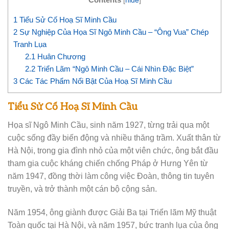
[
hide
]
1
Tiểu Sử Cố Hoạ Sĩ Minh Cầu
2
Sự Nghiệp Của Họa Sĩ Ngô Minh Cầu – “Ông Vua” Chép
Tranh Lụa
2.1
Huân Chương
2.2
Triển Lãm “Ngô Minh Cầu – Cái Nhìn Đặc Biệt”
3
Các Tác Phẩm Nổi Bật Của Hoạ Sĩ Minh Cầu
Tiểu Sử Cố Hoạ Sĩ Minh Cầu
Họa sĩ Ngô Minh Cầu, sinh năm 1927, từng trải qua một
cuộc sống đầy biến động và nhiều thăng trầm. Xuất thân từ
Hà Nội, trong gia đình nhỏ của một viên chức, ông bắt đầu
tham gia cuộc kháng chiến chống Pháp ở Hưng Yên từ
năm 1947, đồng thời làm công việc Đoàn, thông tin tuyên
truyền, và trở thành một cán bộ cộng sản.
Năm 1954, ông giành được Giải Ba tại Triển lãm Mỹ thuật
Toàn quốc tại Hà Nội, và năm 1957, bức tranh lụa của ông