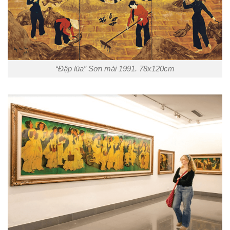
“Đập lúa” Sơn mài 1991. 78x120cm