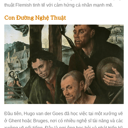
thuật Flemish tinh tế với cảm hứng cá nhân mạnh mẽ.
Con Đường Nghệ Thuật
Đầu tiên, Hugo van der Goes đã học việc tại một xưởng vẽ
ở Ghent hoặc Bruges, nơi có nhiều nghệ sĩ tài năng và các
xưởng vẽ nổi tiếng. Đây là nơi ông học hỏi và phát triển kỹ