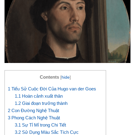
Contents
[
hide
]
1
Tiểu Sử Cuộc Đời Của Hugo van der Goes
1.1
Hoàn cảnh xuất thân
1.2
Giai đoạn trưởng thành
2
Con Đường Nghệ Thuật
3
Phong Cách Nghệ Thuật
3.1
Sự Tỉ Mỉ trong Chi Tiết
3.2
Sử Dụng Màu Sắc Tích Cực