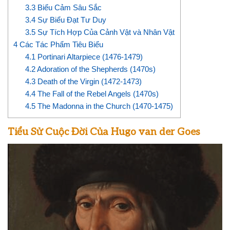
3.3
Biểu Cảm Sâu Sắc
3.4
Sự Biểu Đạt Tư Duy
3.5
Sự Tích Hợp Của Cảnh Vật và Nhân Vật
4
Các Tác Phẩm Tiêu Biểu
4.1
Portinari Altarpiece (1476-1479)
4.2
Adoration of the Shepherds (1470s)
4.3
Death of the Virgin (1472-1473)
4.4
The Fall of the Rebel Angels (1470s)
4.5
The Madonna in the Church (1470-1475)
Tiểu Sử Cuộc Đời Của Hugo van der Goes