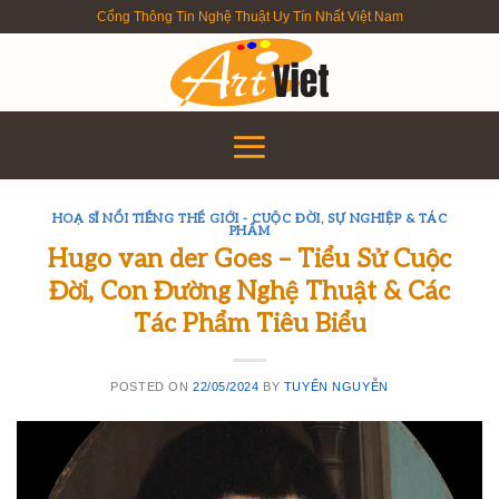
Skip
Cổng Thông Tin Nghệ Thuật Uy Tín Nhất Việt Nam
to
content
HOẠ SĨ NỔI TIẾNG THẾ GIỚI - CUỘC ĐỜI, SỰ NGHIỆP & TÁC
PHẨM
Hugo van der Goes – Tiểu Sử Cuộc
Đời, Con Đường Nghệ Thuật & Các
Tác Phẩm Tiêu Biểu
POSTED ON
22/05/2024
BY
TUYỂN NGUYỄN