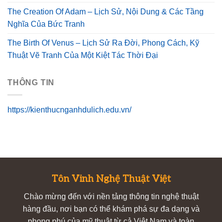
The Creation Of Adam – Lịch Sử, Nội Dung & Các Tầng
Nghĩa Của Bức Tranh
The Birth Of Venus – Lịch Sử Ra Đời, Phong Cách, Kỹ
Thuật Vẽ Tranh Của Một Kiệt Tác Thời Đại
THÔNG TIN
https://kienthucnganhdulich.edu.vn/
Tôn Vinh Nghệ Thuật Việt
Chào mừng đến với nền tảng thông tin nghệ thuật
hàng đầu, nơi bạn có thể khám phá sự đa dạng và
phong phú của mỹ thuật từ cả Việt Nam và toàn