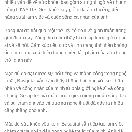
nhiều vấn đề về sức khỏe, bao gồm sự nghi ngờ về nhiễm
trùng HIV/AIDS. Sức khỏe suy giảm đã ảnh hưởng đến
năng suất làm việc và cuộc sống cá nhân của anh.
Basquiat đã trải qua một thời kỳ cô đơn và gian truân trong
giai đoạn này, đồng thời cảm thấy bị cô lập trong giới nghệ
sĩ và xã hội. Cảm xúc tiêu cực và tình trạng tinh thần không
ổn định cũng xuất hiện trong nhiều tác phẩm của anh trong
thời gian này.
Mặc dù đã đạt được sự nổi tiếng và thành công trong nghệ
thuật, Basquiat vẫn cảm thấy không hài lòng với sự chấp
nhận và công nhận của mình từ phía giới nghệ sĩ và công
chúng. Sự áp lực và mâu thuẫn giữa mong muốn sáng tạo
và sự tham gia vào thị trường nghệ thuật đã gây ra nhiều
căng thẳng cho anh.
Mặc dù sức khỏe yếu kém, Basquiat vẫn tiếp tục làm việc
chăm chỉ và phấn đấu trong nghệ thuật của mình. Anh đã