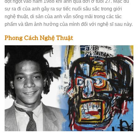
đột ngột vào năm 1988 khi anh qua đời ở tuổi 27. Mặc dù
sự ra đi của anh gây ra sự tiếc nuối sâu sắc trong giới
nghệ thuật, di sản của anh vẫn sống mãi trong các tác
phẩm và tầm ảnh hưởng của mình đối với nghệ sĩ sau này.
Phong Cách Nghệ Thuật