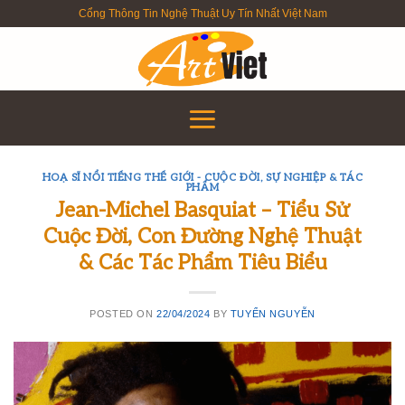
Skip
Cổng Thông Tin Nghệ Thuật Uy Tín Nhất Việt Nam
to
content
HOẠ SĨ NỔI TIẾNG THẾ GIỚI - CUỘC ĐỜI, SỰ NGHIỆP & TÁC
PHẨM
Jean-Michel Basquiat – Tiểu Sử
Cuộc Đời, Con Đường Nghệ Thuật
& Các Tác Phẩm Tiêu Biểu
POSTED ON
22/04/2024
BY
TUYỂN NGUYỄN