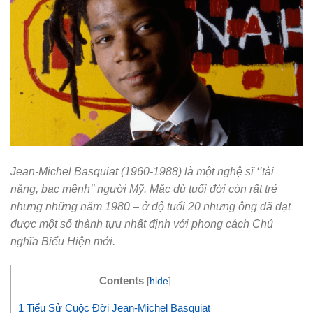
Jean-Michel Basquiat (1960-1988) là một nghệ sĩ ‘’tài
năng, bạc mệnh’’ người Mỹ. Mặc dù tuổi đời còn rất trẻ
nhưng những năm 1980 – ở độ tuổi 20 nhưng ông đã đạt
được một số thành tựu nhất định với phong cách Chủ
nghĩa Biểu Hiện mới.
Contents
[
hide
]
1
Tiểu Sử Cuộc Đời Jean-Michel Basquiat