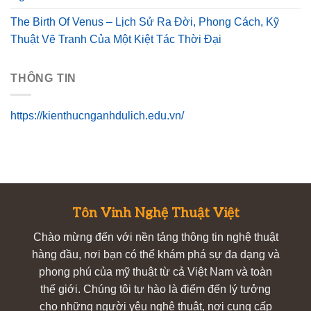
The Birth Of Venus – Lịch Sử Ra Đời, Phong Cách, Kỹ
Thuật Vẽ Tranh Của Một Kiệt Tác Thời Đại
THÔNG TIN
https://kienthucnganhdulich.edu.vn/
Tôn Vinh Nghệ Thuật Việt
Chào mừng đến với nền tảng thông tin nghệ thuật
hàng đầu, nơi bạn có thể khám phá sự đa dạng và
phong phú của mỹ thuật từ cả Việt Nam và toàn
thế giới. Chúng tôi tự hào là điểm đến lý tưởng
cho những người yêu nghệ thuật, nơi cung cấp