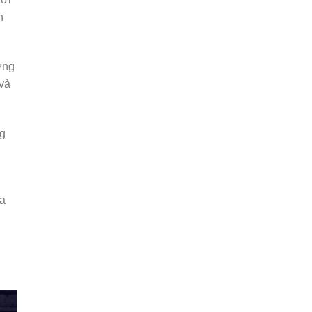
n
ởng
 và
ng
ủa