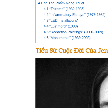
4
Các Tác Phẩm Nghệ Thuật
4.1
“Truisms” (1982-1985)
4.2
“Inflammatory Essays” (1979-1982)
4.3
“LED Installations”
4.4
“Lustmord” (1993)
4.5
“Redaction Paintings” (2006-2009)
4.6
“Monuments” (1989-2008)
Tiểu Sử Cuộc Đời Của Je