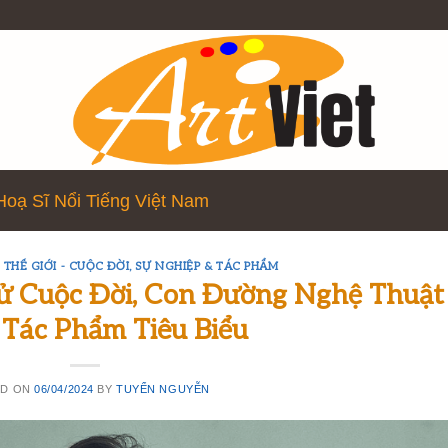
Hoạ Sĩ Nổi Tiếng Việt Nam
 THẾ GIỚI - CUỘC ĐỜI, SỰ NGHIỆP & TÁC PHẨM
Sử Cuộc Đời, Con Đường Nghệ Thuật
 Tác Phẩm Tiêu Biểu
ED ON
06/04/2024
BY
TUYỂN NGUYỄN