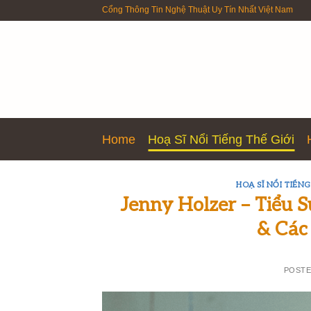
Skip
Cổng Thông Tin Nghệ Thuật Uy Tín Nhất Việt Nam
to
content
Home
Hoạ Sĩ Nổi Tiếng Thế Giới
HOẠ SĨ NỔI TIẾNG
Jenny Holzer – Tiểu 
& Các
POST