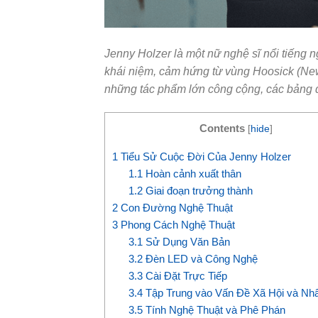
Jenny Holzer là một nữ nghệ sĩ nổi tiếng n
khái niệm, cảm hứng từ vùng Hoosick (New 
những tác phẩm lớn công cộng, các bảng q
Contents
[
hide
]
1
Tiểu Sử Cuộc Đời Của Jenny Holzer
1.1
Hoàn cảnh xuất thân
1.2
Giai đoạn trưởng thành
2
Con Đường Nghệ Thuật
3
Phong Cách Nghệ Thuật
3.1
Sử Dụng Văn Bản
3.2
Đèn LED và Công Nghệ
3.3
Cài Đặt Trực Tiếp
3.4
Tập Trung vào Vấn Đề Xã Hội và Nh
3.5
Tính Nghệ Thuật và Phê Phán