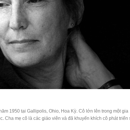
ăm 1950 tại Gallipolis, Ohio, Hoa Kỳ. Cô lớn lên trong một gia
. Cha mẹ cô là các giáo viên và đã khuyến khích cô phát triển