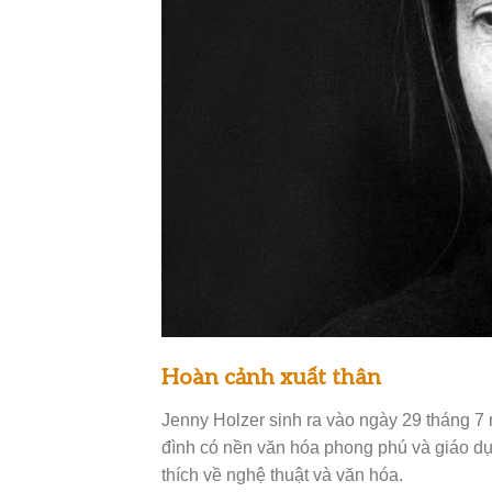
Hoàn cảnh xuất thân
Jenny Holzer sinh ra vào ngày 29 tháng 7 n
đình có nền văn hóa phong phú và giáo dục
thích về nghệ thuật và văn hóa.