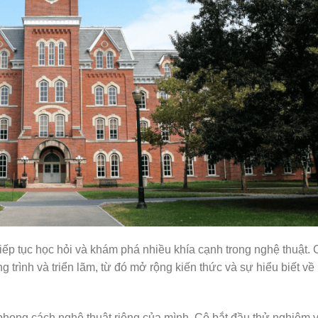
tiếp tục học hỏi và khám phá nhiều khía cạnh trong nghệ thuật. 
 trình và triển lãm, từ đó mở rộng kiến thức và sự hiểu biết về
n phong cách nghệ thuật riêng của mình. Cô bắt đầu thử nghiệm 