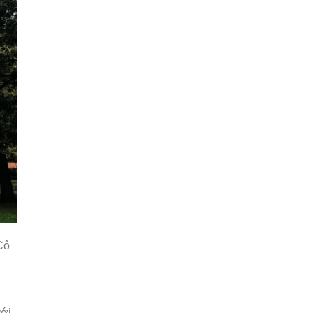
Cô
với