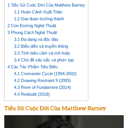
1
Tiểu Sử Cuộc Đời Của Matthew Barney
1.1
Hoàn Cảnh Xuất Thân
1.2
Giai đoạn trưởng thành
2
Con Đường Nghệ Thuật
3
Phong Cách Nghệ Thuật
3.1
Đa dạng và độc đáo
3.2
Biểu diễn và truyền thông
3.3
Tính biểu cảm và mê hoặc
3.4
Chủ đề sâu sắc và phức tạp
4
Các Tác Phẩm Tiêu Biểu
4.1
Cremaster Cycle (1994-2002)
4.2
Drawing Restraint 9 (2005)
4.3
River of Fundament (2014)
4.4
Redoubt (2018)
Tiểu Sử Cuộc Đời Của Matthew Barney