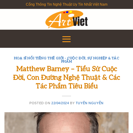
Skip
Cổng Thông Tin Nghệ Thuật Uy Tín Nhất Việt Nam
to
content
HOẠ SĨ NỔI TIẾNG THẾ GIỚI - CUỘC ĐỜI, SỰ NGHIỆP & TÁC
PHẨM
Matthew Barney – Tiểu Sử Cuộc
Đời, Con Đường Nghệ Thuật & Các
Tác Phẩm Tiêu Biểu
POSTED ON
22/04/2024
BY
TUYỂN NGUYỄN