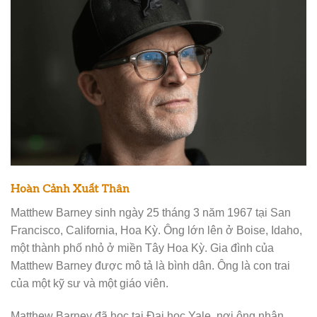
Hoàn Cảnh Xuất Thân
Matthew Barney sinh ngày 25 tháng 3 năm 1967 tại San
Francisco, California, Hoa Kỳ. Ông lớn lên ở Boise, Idaho,
một thành phố nhỏ ở miền Tây Hoa Kỳ. Gia đình của
Matthew Barney được mô tả là bình dân. Ông là con trai
của một kỹ sư và một giáo viên.
Matthew Barney đã học tại Đại học Yale, nơi ông nhận