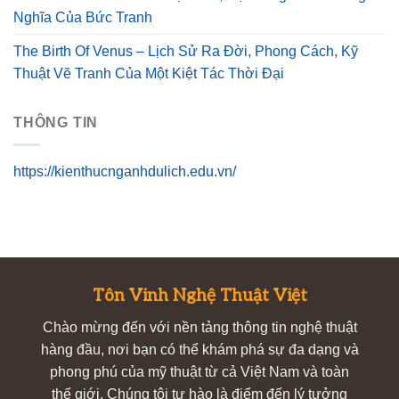
Nghĩa Của Bức Tranh
The Birth Of Venus – Lịch Sử Ra Đời, Phong Cách, Kỹ
Thuật Vẽ Tranh Của Một Kiệt Tác Thời Đại
THÔNG TIN
https://kienthucnganhdulich.edu.vn/
Tôn Vinh Nghệ Thuật Việt
Chào mừng đến với nền tảng thông tin nghệ thuật
hàng đầu, nơi bạn có thể khám phá sự đa dạng và
phong phú của mỹ thuật từ cả Việt Nam và toàn
thế giới. Chúng tôi tự hào là điểm đến lý tưởng