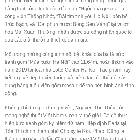
phương diện khác của nghệ thuật công cộng thông qua
hàng loạt công trình độc đáo như “Ngôi nhà gương” tại
công viên Thống Nhất, “Trái tim tình yêu Hà Nội” bên hồ
Trúc Bạch, và “Đài phun nước Bông Sen Vàng” tại vườn
hoa Mai Xuân Thưởng, nhận được sự công nhận quốc tế
qua các giải thưởng thiết kế danh giá.
Một trong những công trình nổi bật khác của bà là bức
tranh gốm “Mùa xuân Hà Nội” cao 11,64m, hoàn thành vào
năm 2019 tại tòa nhà Lotte Center Hà Nội. Tác phẩm này
kết hợp vẻ đẹp truyền thống và hiện đại của thủ đô, sử
dụng hàng triệu viên gốm mosaic để tạo nên hình ảnh sinh
động.
Không chỉ dừng lại trong nước, Nguyễn Thu Thủy còn
mang nghệ thuật Việt Nam vươn ra thế giới. Bà đã thực
hiện bức tranh gốm kỷ niệm 40 năm Hiệp định Paris tại
Tòa Thị chính thành phố Choisy le Roi, Pháp. Cũng tại
thành phố này, bà dẫn đầu nhóm họa sĩ Việt Nam hoàn