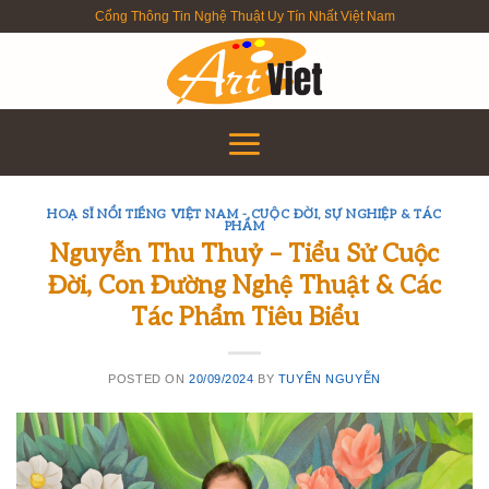
Skip
Cổng Thông Tin Nghệ Thuật Uy Tín Nhất Việt Nam
to
content
HOẠ SĨ NỔI TIẾNG VIỆT NAM - CUỘC ĐỜI, SỰ NGHIỆP & TÁC
PHẨM
Nguyễn Thu Thuỷ – Tiểu Sử Cuộc
Đời, Con Đường Nghệ Thuật & Các
Tác Phẩm Tiêu Biểu
POSTED ON
20/09/2024
BY
TUYỂN NGUYỄN