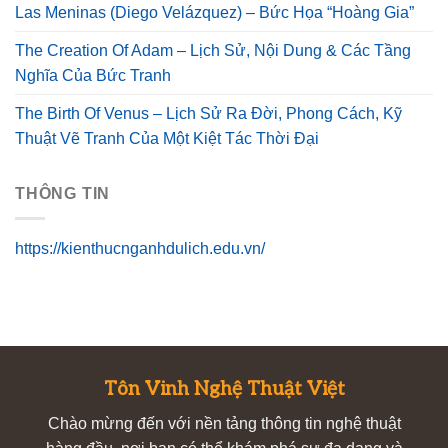
Las Meninas (Diego Velázquez) – Bức Họa “Hoàng Gia”
The Creation Of Adam – Lịch Sử, Nội Dung & Các Tầng
Nghĩa Của Bức Tranh
The Birth Of Venus – Lịch Sử Ra Đời, Phong Cách, Kỹ
Thuật Vẽ Tranh Của Một Kiệt Tác Thời Đại
THÔNG TIN
https://kienthucnganhdulich.edu.vn/
Tôn Vinh Nghệ Thuật Việt
Chào mừng đến với nền tảng thông tin nghệ thuật