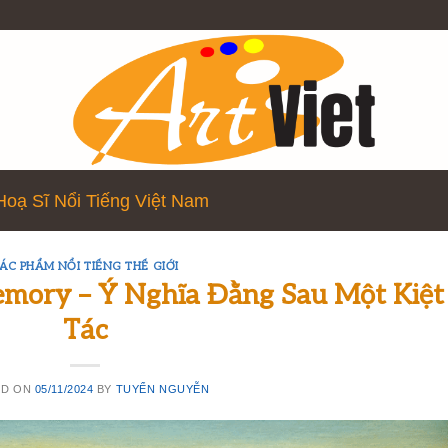
Hoạ Sĩ Nổi Tiếng Việt Nam
ÁC PHẨM NỔI TIẾNG THẾ GIỚI
emory – Ý Nghĩa Đằng Sau Một Kiệt
Tác
ED ON
05/11/2024
BY
TUYỂN NGUYỄN