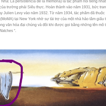
Nha: La persistencia de la memoria) là tác phẩm nổi tiếng nhất
g của trường phái Siêu thực. Hoàn thành vào năm 1931, bức tra
ày Julien Levy vào năm 1932. Từ năm 1934, tác phẩm đã thuộc
(MoMA) tại New York nhờ sự tài trợ của một nhà hảo tâm giấu t
ng văn hóa đại chúng và đôi khi được gọi bằng những tên mô 
Watches “.