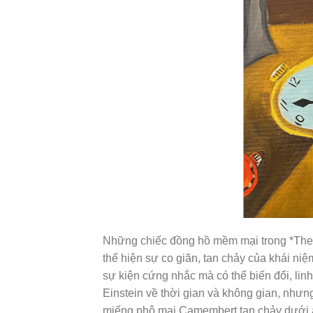
Những chiếc đồng hồ mềm mại trong *The P
thể hiện sự co giãn, tan chảy của khái niệ
sự kiện cứng nhắc mà có thể biến đổi, linh
Einstein về thời gian và không gian, nhưn
miếng phô mai Camembert tan chảy dưới án