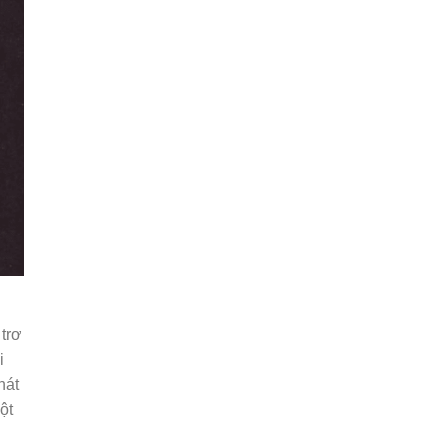
 trơ
i
nát
ột