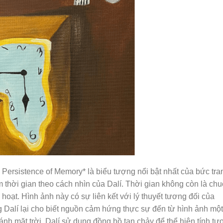
ersistence of Memory* là biểu tượng nổi bật nhất của bức tra
m thời gian theo cách nhìn của Dalí. Thời gian không còn là chu
 hoạt. Hình ảnh này có sự liên kết với lý thuyết tương đối của
g Dalí lại cho biết nguồn cảm hứng thực sự đến từ hình ảnh một
h mặt trời. Dalí sử dụng đồng hồ tan chảy để thể hiện tính tư