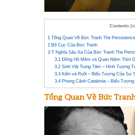
Contents
[
h
1
Tổng Quan Về Bức Tranh The Persistenc
2
Bố Cục Của Bức Tranh
3
Ý Nghĩa Sâu Xa Của Bức Tranh The Persi
3.1
Đồng Hồ Mềm và Quan Niệm Thời G
3.2
Sinh Vật Trung Tâm – Hình Tượng T
3.3
Kiến và Ruồi – Biểu Tượng Của Sự 
3.4
Phong Cảnh Catalonia – Biểu Tượng
Tổng Quan Về Bức Tranh