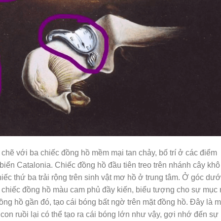
chẽ với ba chiếc đồng hồ mềm mại tan chảy, bố trí ở các điểm
iển Catalonia. Chiếc đồng hồ đầu tiên treo trên nhánh cây khô
chiếc thứ ba trải rộng trên sinh vật mơ hồ ở trung tâm. Ở góc dướ
nh: chiếc đồng hồ màu cam phủ đầy kiến, biểu tượng cho sự mục 
đồng hồ gần đó, tạo cái bóng bất ngờ trên mặt đồng hồ. Đây là m
ư con ruồi lại có thể tạo ra cái bóng lớn như vậy, gợi nhớ đến sự