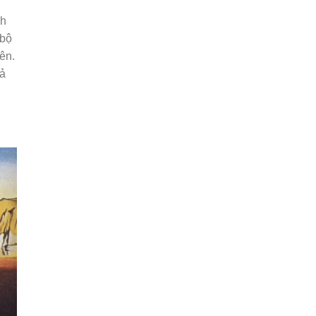
nh
 bộ
ên.
tả