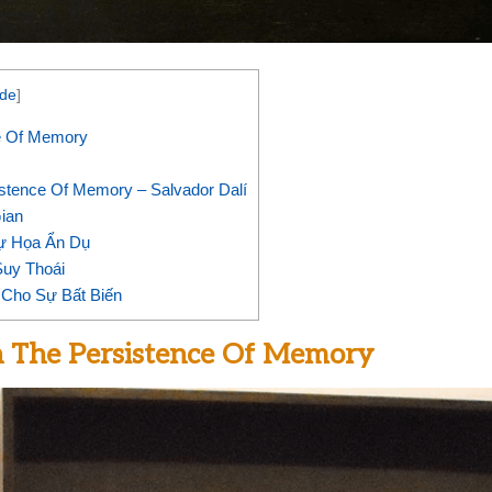
ide
]
e Of Memory
stence Of Memory – Salvador Dalí
ian
ự Họa Ẩn Dụ
Suy Thoái
 Cho Sự Bất Biến
 The Persistence Of Memory