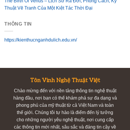
The Birth Of Venus – Lịch Sử Ra Đời, Phong Cách, Kỹ
Thuật Vẽ Tranh Của Một Kiệt Tác Thời Đại
THÔNG TIN
https://kienthucnganhdulich.edu.vn/
Tôn Vinh Nghệ Thuật Việt
Chào mừng đến với nền tảng thông tin nghệ thuật
hàng đầu, nơi bạn có thể khám phá sự đa dạng và
phong phú của mỹ thuật từ cả Việt Nam và toàn
thế giới. Chúng tôi tự hào là điểm đến lý tưởng
cho những người yêu nghệ thuật, nơi cung cấp
các thông tin mới nhất, sâu sắc và đáng tin cậy về