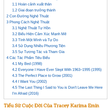
1.1
Hoàn cảnh xuất thân
1.2
Giai đoạn trưởng thành
2
Con Đường Nghệ Thuật
3
Phong Cách Nghệ Thuật
3.1
Nghệ Thuật Tự Hồn
3.2
Biểu Hiện Cảm Xúc Mạnh Mẽ
3.3
Tính Một Mình và Tự Do
3.4
Sử Dụng Nhiều Phương Tiện
3.5
Sự Tương Tác và Tham Gia
4
Các Tác Phẩm Tiêu Biểu
4.1
My Bed (1998)
4.2
Everyone I Have Ever Slept With 1963–1995 (1995)
4.3
The Perfect Place to Grow (2001)
4.4
I Want You (2002)
4.5
The Last Thing I Said to You is Don’t Leave Me Here
I’m Afraid (2016)
Tiểu Sử Cuộc Đời Của Tracey Karima Emin