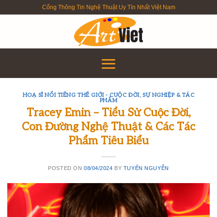
Skip
Cổng Thông Tin Nghệ Thuật Uy Tín Nhất Việt Nam
to
content
HOẠ SĨ NỔI TIẾNG THẾ GIỚI - CUỘC ĐỜI, SỰ NGHIỆP & TÁC
PHẨM
Tracey Emin – Tiểu Sử Cuộc Đời,
Con Đường Nghệ Thuật & Các Tác
Phẩm Tiêu Biểu
POSTED ON
08/04/2024
BY
TUYỂN NGUYỄN