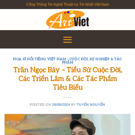
Skip
Cổng Thông Tin Nghệ Thuật Uy Tín Nhất Việt Nam
to
content
HOẠ SĨ NỔI TIẾNG VIỆT NAM - CUỘC ĐỜI, SỰ NGHIỆP & TÁC
PHẨM
Trần Ngọc Bảy – Tiểu Sử Cuộc Đời,
Các Triển Lãm & Các Tác Phẩm
Tiêu Biểu
POSTED ON
26/09/2024
BY
TUYỂN NGUYỄN