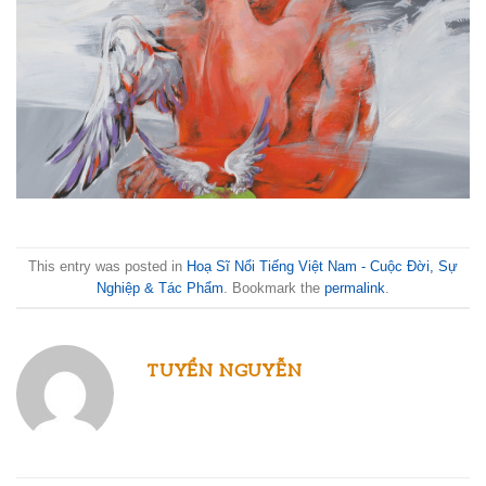
This entry was posted in
Hoạ Sĩ Nổi Tiếng Việt Nam - Cuộc Đời, Sự
Nghiệp & Tác Phẩm
. Bookmark the
permalink
.
TUYỂN NGUYỄN