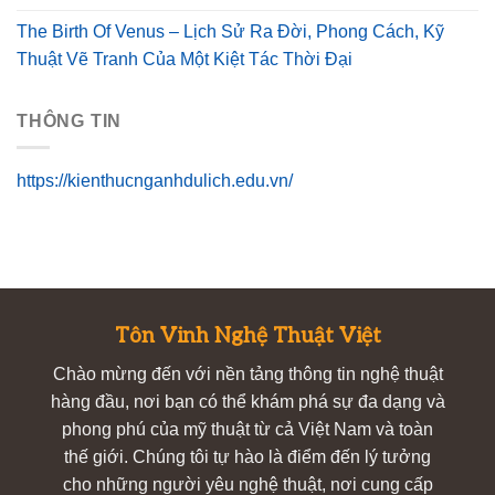
The Birth Of Venus – Lịch Sử Ra Đời, Phong Cách, Kỹ
Thuật Vẽ Tranh Của Một Kiệt Tác Thời Đại
THÔNG TIN
https://kienthucnganhdulich.edu.vn/
Tôn Vinh Nghệ Thuật Việt
Chào mừng đến với nền tảng thông tin nghệ thuật
hàng đầu, nơi bạn có thể khám phá sự đa dạng và
phong phú của mỹ thuật từ cả Việt Nam và toàn
thế giới. Chúng tôi tự hào là điểm đến lý tưởng
cho những người yêu nghệ thuật, nơi cung cấp