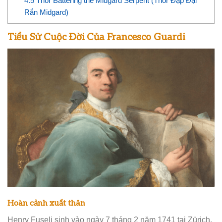
4.5
Thor Battering the Midgard Serpent (Thor Đập Đại
Rắn Midgard)
Tiểu Sử Cuộc Đời Của Francesco Guardi
Hoàn cảnh xuất thân
Henry Fuseli sinh vào ngày 7 tháng 2 năm 1741 tại Zürich,