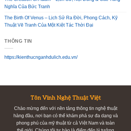
Nghĩa Của Bức Tranh
The Birth Of Venus – Lịch Sử Ra Đời, Phong Cách, Kỹ
Thuật Vẽ Tranh Của Một Kiệt Tác Thời Đại
THÔNG TIN
https://kienthucnganhdulich.edu.vn/
Tôn Vinh Nghệ Thuật Việt
Chào mừng đến với nền tảng thông tin nghệ thuật
hàng đầu, nơi bạn có thể khám phá sự đa dạng và
phong phú của mỹ thuật từ cả Việt Nam và toàn
thế giới. Chúng tôi tự hào là điểm đến lý tưởng