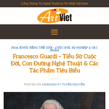
Skip
Cổng Thông Tin Nghệ Thuật Uy Tín Nhất Việt Nam
to
content
HOẠ SĨ NỔI TIẾNG THẾ GIỚI - CUỘC ĐỜI, SỰ NGHIỆP & TÁC
PHẨM
Francesco Guardi – Tiểu Sử Cuộc
Đời, Con Đường Nghệ Thuật & Các
Tác Phẩm Tiêu Biểu
POSTED ON
10/05/2024
BY
TUYỂN NGUYỄN