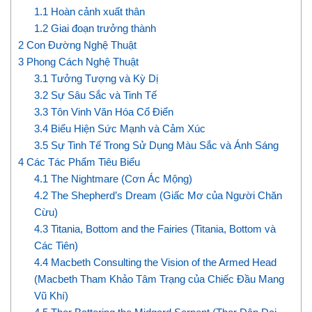
1.1
Hoàn cảnh xuất thân
1.2
Giai đoạn trưởng thành
2
Con Đường Nghệ Thuật
3
Phong Cách Nghệ Thuật
3.1
Tưởng Tượng và Kỳ Dị
3.2
Sự Sâu Sắc và Tinh Tế
3.3
Tôn Vinh Văn Hóa Cổ Điển
3.4
Biểu Hiện Sức Mạnh và Cảm Xúc
3.5
Sự Tinh Tế Trong Sử Dụng Màu Sắc và Ánh Sáng
4
Các Tác Phẩm Tiêu Biểu
4.1
The Nightmare (Cơn Ác Mộng)
4.2
The Shepherd’s Dream (Giấc Mơ của Người Chăn
Cừu)
4.3
Titania, Bottom and the Fairies (Titania, Bottom và
Các Tiên)
4.4
Macbeth Consulting the Vision of the Armed Head
(Macbeth Tham Khảo Tâm Trạng của Chiếc Đầu Mang
Vũ Khí)