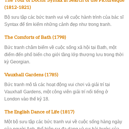
The Tour of Doctor Syntax in Search of the Picturesque
(1812-1821)
Bộ sưu tập các bức tranh vui về cuộc hành trình của bác sĩ
Syntax để tìm kiếm những cảnh đẹp như trong tranh.
The Comforts of Bath (1798)
Bức tranh châm biếm về cuộc sống xã hội tại Bath, một
điểm đến phổ biến cho giới tầng lớp thượng lưu trong thời
kỳ Georgian.
Vauxhall Gardens (1785)
Bức tranh mô tả các hoạt động vui chơi và giải trí tại
Vauxhall Gardens, một công viên giải trí nổi tiếng ở
London vào thế kỷ 18.
The English Dance of Life (1817)
Một bộ sưu tập các bức tranh vui về cuộc sống hàng ngày
của người Anh, thể hiện sự đa dạng và sự hài hước của