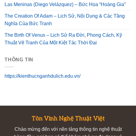
Las Meninas (Diego Velázquez) – Bức Họa “Hoàng Gia”
The Creation Of Adam – Lịch Sử, Nội Dung & Các Tầng
Nghĩa Của Bức Tranh
The Birth Of Venus – Lịch Sử Ra Đời, Phong Cách, Kỹ
Thuật Vẽ Tranh Của Một Kiệt Tác Thời Đại
THÔNG TIN
https://kienthucnganhdulich.edu.vn/
Tôn Vinh Nghệ Thuật Việt
Chào mừng đến với nền tảng thông tin nghệ thuật