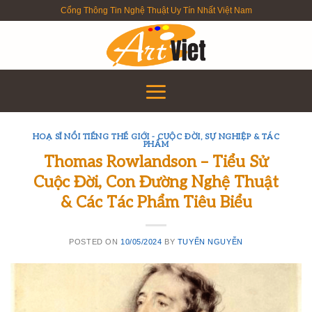
Skip
Cổng Thông Tin Nghệ Thuật Uy Tín Nhất Việt Nam
to
content
HOẠ SĨ NỔI TIẾNG THẾ GIỚI - CUỘC ĐỜI, SỰ NGHIỆP & TÁC
PHẨM
Thomas Rowlandson – Tiểu Sử
Cuộc Đời, Con Đường Nghệ Thuật
& Các Tác Phẩm Tiêu Biểu
POSTED ON
10/05/2024
BY
TUYỂN NGUYỄN