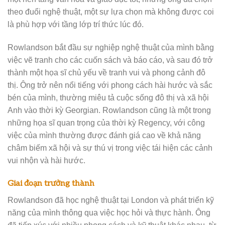
theo đuổi nghệ thuật, một sự lựa chọn mà không được coi
là phù hợp với tầng lớp trí thức lúc đó.
Rowlandson bắt đầu sự nghiệp nghệ thuật của mình bằng
việc vẽ tranh cho các cuốn sách và báo cáo, và sau đó trở
thành một họa sĩ chủ yếu về tranh vui và phong cảnh đô
thị. Ông trở nên nổi tiếng với phong cách hài hước và sắc
bén của mình, thường miêu tả cuộc sống đô thị và xã hội
Anh vào thời kỳ Georgian. Rowlandson cũng là một trong
những họa sĩ quan trọng của thời kỳ Regency, với công
việc của mình thường được đánh giá cao về khả năng
châm biếm xã hội và sự thú vị trong việc tái hiện các cảnh
vui nhộn và hài hước.
Giai đoạn trưởng thành
Rowlandson đã học nghệ thuật tại London và phát triển kỹ
năng của mình thông qua việc học hỏi và thực hành. Ông
đã tiếp xúc với nhiều phong cách và kỹ thuật khác nhau, từ